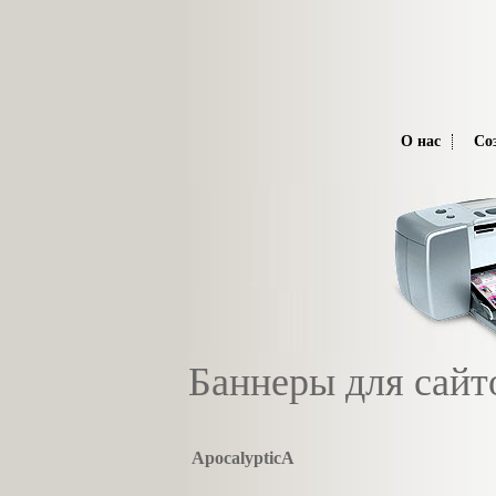
О нас
Со
Баннеры для сайт
ApocalypticA